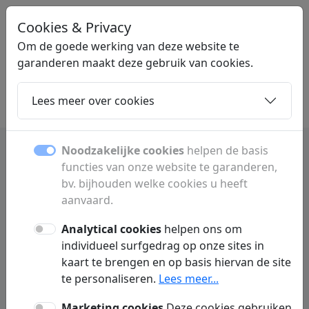
Cookies & Privacy
STERKSTARTEN
.NL
Om de goede werking van deze website te
garanderen maakt deze gebruik van cookies.
Lees meer over cookies
Home
Dochters
Artikelen
Contact
Noodzakelijke cookies
helpen de basis
functies van onze website te garanderen,
Sim only | goedkope mobiele
bv. bijhouden welke cookies u heeft
abonnementen vergelijken
aanvaard.
Analytical cookies
helpen ons om
Vergelijk Sim Only abonnementen en vind de
individueel surfgedrag op onze sites in
beste deals voor mobiel bellen, sms’en en
kaart te brengen en op basis hiervan de site
data. Bespaar op je maandelijkse kosten met
te personaliseren.
Lees meer...
flexibele en voordelige mobiele plannen.
Marketing cookies
Deze cookies gebruiken