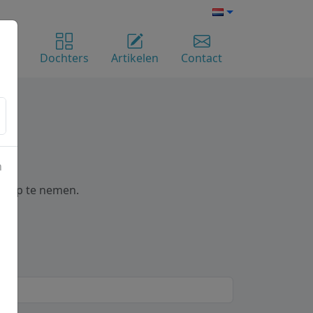
ome
Dochters
Artikelen
Contact
n
ns op te nemen.