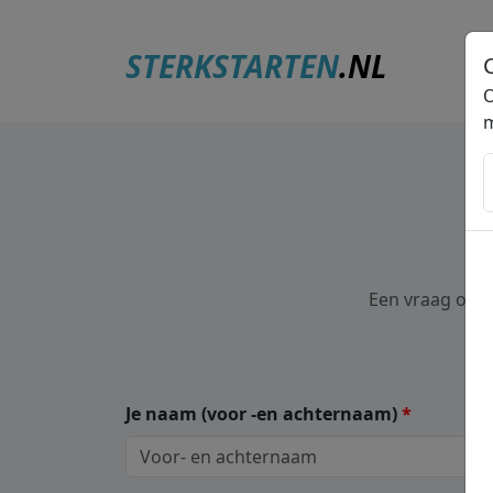
STERKSTARTEN
.NL
O
m
Een vraag of o
Je naam
(voor -en achternaam)
*