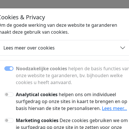
Cookies & Privacy
H
m de goede werking van deze website te garanderen
aakt deze gebruik van cookies.
Lees meer over cookies
Contact
Noodzakelijke cookies
helpen de basis functies va
onze website te garanderen, bv. bijhouden welke
pmerking? Vul onderstaand formulier in om contact met o
cookies u heeft aanvaard.
Analytical cookies
helpen ons om individueel
surfgedrag op onze sites in kaart te brengen en op
basis hiervan de site te personaliseren.
Lees meer...
Marketing cookies
Deze cookies gebruiken we om
je surfgedrag op onze site in te zetten voor onze